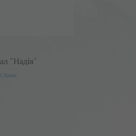
ал "Надiя"
К "Надiя"