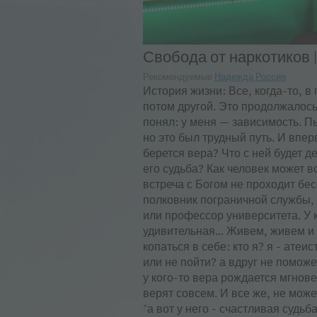
Свобода от наркотиков |
Рекомендуемые
Надежда Россия
История жизни: Все, когда-то, в
потом другой. Это продолжалось 
понял: у меня — зависимость. П
но это был трудный путь. И впер
берется вера? Что с ней будет 
его судьба? Как человек может в
встреча с Богом не проходит бес
полковник пограничной службы,
или профессор университета. У к
удивительная... Живем, живем и
копаться в себе: кто я? я - атеи
или не пойти? а вдруг не поможет
у кого-то вера рождается мгнове
верят совсем. И все же, не може
"а вот у него - счастливая судьба