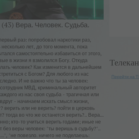
 (43) Вера. Человек. Судьба.
 первый раз: попробовал наркотики раз,
несколько лет, до того момента, пока
ытался самостоятельно избавиться от этого,
Телекан
вые в жизни я взмолился Богу. Откуда
делать человек? Как изменится в дальнейшем
стретиться с Богом? Для любого из нас
Перейти на Т
следно. И не важно что ты за человек:
 сотрудник МВД, криминальный авторитет
аждого из нас своя судьба - трагичная или
 вдруг - начинаем искать смысл жизни,
ст? верить или не верить? пойти в церковь
? тогда во что же останется верить?.. Вера...
нно; кто-то учиться верить годами; иные не
т без веры человек: "ты веришь в судьбу?"..
...", "не повезло. ничего не поделаешь: