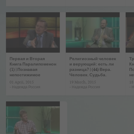
Первая и Вторая
Религиозный человек
Тр
Книга Паралипоменон
и верующий: есть ли
Кн
(1) | Познавая
разница? | (44) Вера.
П
непостижимое
Человек. Судьба.
н
01 April, 2015
19 March, 2015
18
-
Надежда Россия
-
Надежда Россия
-
Н