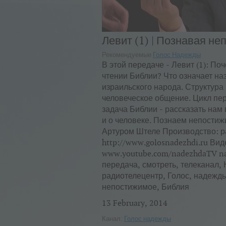
Левит (1) | Познавая н
Рекомендуемые
Голос Надежды
В этой передаче - Левит (1): По
чтении Библии? Что означает на
израильского народа. Структура
человеческое общение. Цикл пе
задача Библии - рассказать нам п
и о человеке. Познаем непостиж
Артуром Штеле Производство: р
http://www.golosnadezhdi.ru Ви
www.youtube.com/nadezhdaTV nad
передача, смотреть, телеканал,
радиотелецентр, Голос, надежды
непостижимое, Библия
13 February, 2014
Канал:
Голос надежды