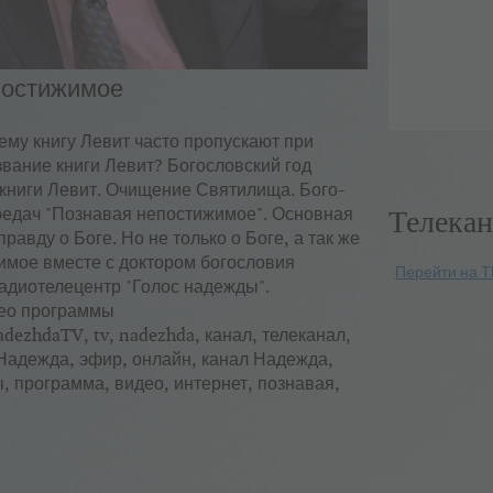
епостижимое
чему книгу Левит часто пропускают при
звание книги Левит? Богословский год
 книги Левит. Очищение Святилища. Бого-
Телекан
редач "Познавая непостижимое". Основная
равду о Боге. Но не только о Боге, а так же
имое вместе с доктором богословия
Перейти на Т
адиотелецентр "Голос надежды".
део программы
ezhdaTV, tv, nadezhda, канал, телеканал,
 Надежда, эфир, онлайн, канал Надежда,
, программа, видео, интернет, познавая,