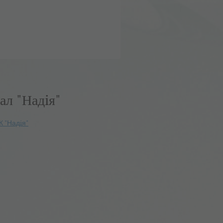
ал "Надiя"
К "Надiя"