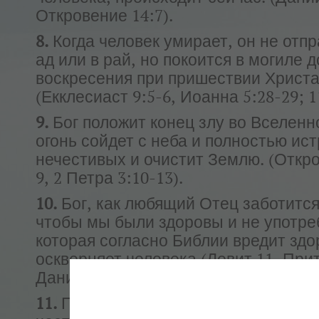
Откровение 14:7).
8.
Когда человек умирает, он не отпр
ад или в рай, но покоится в могиле д
воскресения при пришествии Христ
(Екклесиаст 9:5-6, Иоанна 5:28-29; 1
9.
Бог положит конец злу во Вселенн
огонь сойдет с неба и полностью ис
нечестивых и очистит Землю. (Откро
9, 2 Петра 3:10-13).
10.
Бог, как любящий Отец заботится
чтобы мы были здоровы и не употр
которая согласно Библии вредит здо
оскверняет человека (Левит 11, Прит
Даниила 1:8, 1 Коринфянам 6:19-20)
11.
Последователи Иисуса Христа бу