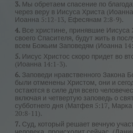
3.
Мы обретаем спасение по благода
через веру в Иисуса Христа (Иоанна 
Иоанна 5:12-13, Ефесянам 2:8-9).
4.
Все христине, принявшие Иисуса 
своего Спасителя, будут жить в пос
всем Божьим Заповедям (Иоанна 14:
5.
Иисус Христос скоро придет во вт
(Иоанна 14:1-3).
6.
Заповеди нравственного Закона Б
были отменены Христом, они и сего
остаются в силе для всего человечес
включая и четвертую заповедь о свя
субботнего дня (Матфея 5:17, Марка
20:8-11).
7.
Суд, который решает вечную учас
человека, происходит сейчас. (Дании