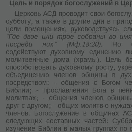
Цель и порядок богослужений в Це
Церковь АСД проводит свои богослу
субботу, а также в другие дни в приг
цели помещениях, руководствуясь с
"Где двое или трое собраны во им
посреди них" (Мф.18:20)
. Но б
содействуют духовному единению л
молитвенные дома (храмы). Цель бо
способствовать духовному росту, укр
объединению членов общины в ду
посредством: - общения с Богом че
Библии; - прославления Бога в пен
молитвах; - общения членов общины
друг с другом; - общих молитв о нужд
членов. Богослужение в общинах АС
следующих составных частей: Суббо
изучение Библии в малых группах по