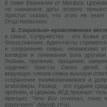
й главе Евангелия от Матфея. Церков
не назначала даты второго пришест
Христос сказал, что этого не знает
Отца Небесного.
Б.
Социально-нравственная вест
в семье. Супружество - это Божье у
благословение. Адвентисты стремятся
и сохранению семьи, независимо от
взглядов и понимания Бога другими
Любовь, терпение, прощение, смире
наделяет Христос Своих детей, 
верующих членов семьи высокую ответ
сохранение взаимопонимания и добр
атмосферы. Развод - это худшее сре
проблем, и Церковь АСД признает толь
принцип:
"Что Бог сочетал, того ч
разлучает" (Матф.19:6)
.