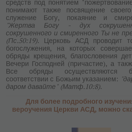
средств под понятием "пожертвовани
понимают также посвящение своег
служение Богу, покаяние и смир
"Жертва Богу - дух сокрушенн
сокрушенного и смиренного Ты не пр
(Пс.50:19)
. Церковь АСД проводит т
богослужения, на которых совершае
обряды крещения, благословения дет
Вечери Господней (причастие), а такж
Все обряды осуществляются б
соответствии с Божьим указанием:
"да
даром давайте" (Матф.10:8)
.
Для более подробного изучени
вероучения Церкви АСД, можно ска