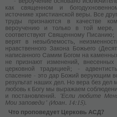
- вероучение основано исключитель
как священном и богодухновенн
источнике христианской веры. Все дру
труды признаются в качестве ко
вероучению и только в той мере,
соответствуют Священному Писанию;
верят в незыблемость, неизменност
нравственного Закона Божьего (Десят
написанного Самим Богом на каменных
не признают изменений, внесенных 
церковной традицией; - адвентист
спасение - это дар Божий верующим во
результат наших дел. Но вера без дел 
любовь к Богу мы выражаем соблюдени
и постановлений.
"Если любите Мен
Мои заповеди" (Иоан. 14:15)
.
Что проповедует Церковь АСД?