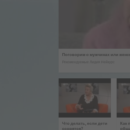
Поговорим о мужчинах или женс
Рекомендуемые
Лидия Нейкурс
Что делать, если дети
Как 
ссорятся?
обща