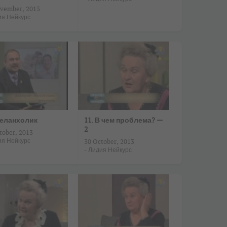
vember, 2013
ия Нейкурс
Меланхолик
11. В чем проблема? —
2
tober, 2013
ия Нейкурс
30 October, 2013
-
Лидия Нейкурс