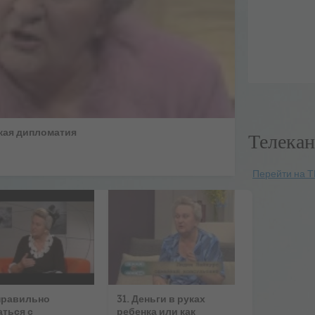
кая дипломатия
Телекан
Перейти на Т
правильно
31. Деньги в руках
ться с
ребенка или как