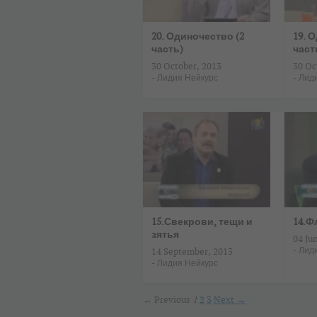
20. Одиночество (2
19. 
часть)
част
30 October, 2013
30 Oc
-
Лидия Нейкурс
-
Лид
15.Свекрови, тещи и
14.Ф
зятья
04 Ju
-
Лид
14 September, 2013
-
Лидия Нейкурс
← Previous
1
2
3
Next →