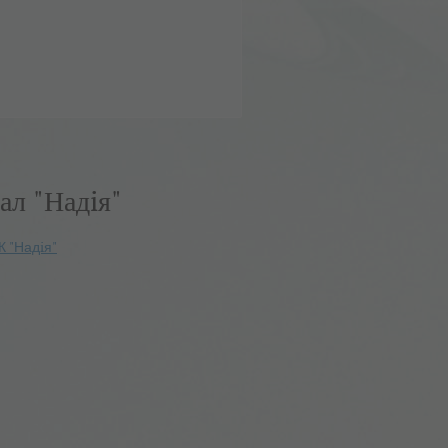
ал "Надiя"
К "Надiя"