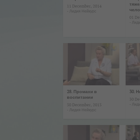
тяж
11 December, 2014
чело
-
Лидия Нейкурс
01 De
-
Лид
28. Промахи в
30. Н
воспитании
30 De
-
Лид
30 December, 2013
-
Лидия Нейкурс