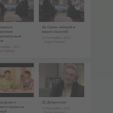
Правила
24. Связь эмоций и
вления
наших мыслей
циональным
18 November, 2013
ом
-
Лидия Нейкурс
vember, 2013
ия Нейкурс
водчик с
22. Депрессия
кого языка на
13 November, 2013
ской
-
Лидия Нейкурс