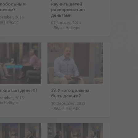
елобольным
научить детей
веком?
распоряжаться
деньгами
cember, 2014
ия Нейкурс
07 January, 2014
-
Лидия Нейкурс
е хватает денег!!!
29. У кого должны
быть деньги?
cember, 2013
ия Нейкурс
30 December, 2013
-
Лидия Нейкурс