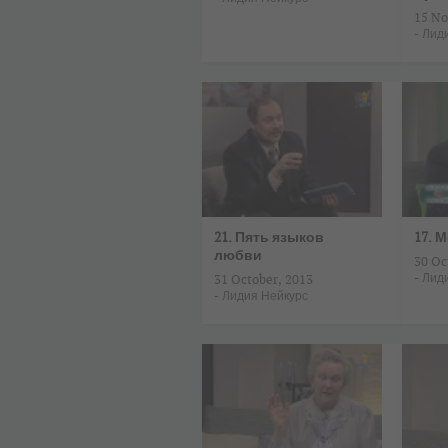
15 No
-
Лид
21. Пять языков
17. 
любви
30 Oc
-
Лид
31 October, 2013
-
Лидия Нейкурс