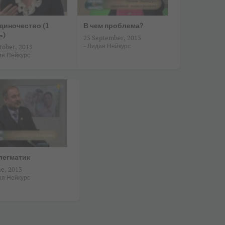
Одиночество (1
В чем проблема?
ь)
23 September, 2013
-
Лидия Нейкурс
tober, 2013
ия Нейкурс
легматик
ne, 2013
ия Нейкурс