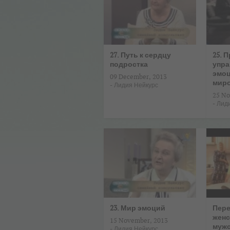
27. Путь к сердцу
25. 
подростка
упра
эмо
09 December, 2013
мир
-
Лидия Нейкурс
25 No
-
Лид
23. Мир эмоций
Пере
женс
15 November, 2013
муж
-
Лидия Нейкурс