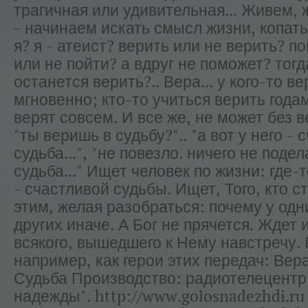
трагичная или удивительная... Живем, 
- начинаем искать смысл жизни, копать
я? я - атеист? верить или не верить? п
или не пойти? а вдруг не поможет? тогд
останется верить?.. Вера... у кого-то в
мгновенно; кто-то учиться верить года
верят совсем. И все же, не может без 
"ты веришь в судьбу?".. "а вот у него - 
судьба...", "не повезло. ничего не поде
судьба..." Ищет человек по жизни: где-т
- счастливой судьбы. Ищет, Того, кто с
этим, желая разобраться: почему у одни
других иначе. А Бог не прячется. Ждет 
всякого, вышедшего к Нему навстречу. 
например, как герои этих передач: Вера
Судьба Производство: радиотелецентр
надежды". http://www.golosnadezhdi.ru