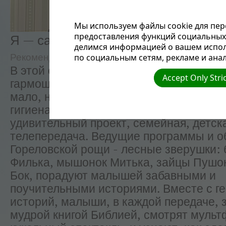
Мы используем файлы cookie для пер
предоставления функций социальных 
Я — сам | Лесные истории (29)
делимся информацией о вашем испол
по социальным сетям, рекламе и анал
Рекомендуемые
Голос Надежды
В этой серии вы узнаете: как медведь
Accept Only Stri
гармошку починить, да не знал, что од
мало, надо еще и уметь. А так же: что 
гигиена и зачем она нужна. «Лесные ис
удивительный проект, семейная, детск
телепередача. Ведущие программы и о
Гореловской рощи - лесные зверушки: 
Филька, мышонок Митька, зайцы Пушо
Бок, порадуют малышей забавными и
поучительными историями. Вместе с г
историй, малыши, в каждой передаче, 
мудрой книгой Библией, смотрят мульт