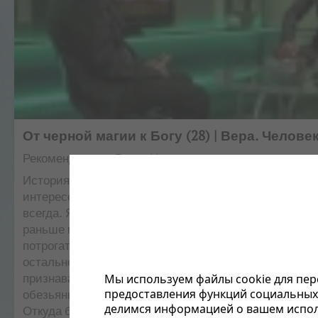
От черной магии к Богу (28) | Вера. Челове
Рекомендуемые
Голос Надежды
История жизни: В определенный момент жизни меня
интересовать черная магия. Хотелось, чтобы деньги
всегда. Я решился прочитать заклинание, но произош
раньше мне не приходилось сталкиваться. "Весь ми
потрогать и увидеть, то что материально и что реаль
остальное вымыслы и сказки", — так я был воспитан.
Мы используем файлы cookie для пер
признавать тот факт, что мое происхождение, как че
предоставления функций социальных 
обезьяны. Это заставило меня искать ответы на воп
делимся информацией о вашем испол
Откуда берется вера? Что с ней будет делать челове