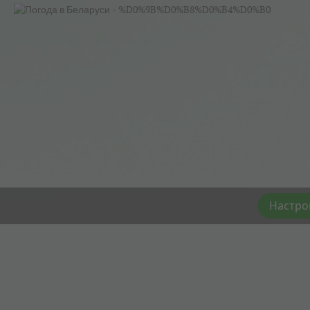
Настро