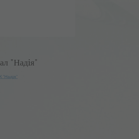
ал "Надiя"
К "Надiя"