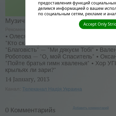
предоставления функций социальных 
делимся информацией о вашем испол
по социальным сетям, рекламе и анал
Музична скринька №22 (12)
Accept Only Stri
Рекомендуемые
Телеканал Надiя Украина
• Олеся Гайович — "Было время" • Ксе
"Кто сказал, что есть любовь на свете" 
"Благовість" — "Ми дякуєм Тобі" • Вале
Роботова — "О, мой Спаситель" • Окса
"Пойте братья гимн хваленья" • Хор УГ
крыльях ли зари?"
14 January, 2013
Канал:
Телеканал Надiя Украина
Добавить комментарий
0 Комментарийs