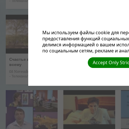
-
Телеканал Надiя Украина
-
Телеканал Надiя Украина
-
Т
Мы используем файлы cookie для пер
предоставления функций социальных 
делимся информацией о вашем испол
по социальным сетям, рекламе и анал
Счастье вопреки
Є проблема
В
Accept Only Stri
всему
08 November, 2013
07
-
Телеканал Надiя Украина
-
Т
08 November, 2013
-
Телеканал Надiя Украина