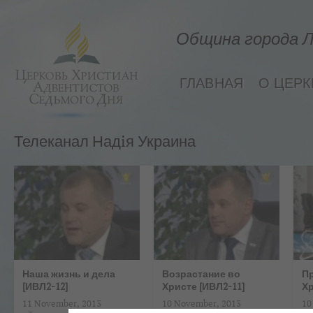
Община города Л
ГЛАВНАЯ
О ЦЕРК
Телеканал Надiя Украина
Наша жизнь и дела
Возрастание во
П
[ИВЛ2-12]
Христе [ИВЛ2-11]
Хр
11 November, 2013
10 November, 2013
10