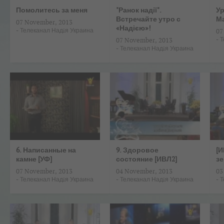
Помолитесь за меня
"Ранок надії".
У
Встречайте утро с
М
07 November, 2013
«Надією»!
-
Телеканал Надiя Украина
07
-
Т
07 November, 2013
-
Телеканал Надiя Украина
6. Написанные на
9. Здоровое
[И
камне [УФ]
состояние [ИВЛ2]
з
07 November, 2013
04 November, 2013
03
-
Телеканал Надiя Украина
-
Телеканал Надiя Украина
-
Т