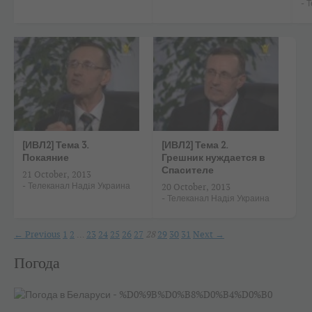
-
Т
[ИВЛ2] Тема 3.
[ИВЛ2] Тема 2.
Покаяние
Грешник нуждается в
Спасителе
21 October, 2013
-
Телеканал Надiя Украина
20 October, 2013
-
Телеканал Надiя Украина
← Previous
1
2
…
23
24
25
26
27
28
29
30
31
Next →
Погода