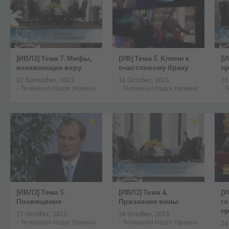
[ИВЛ2] Тема 7. Мифы,
[УФ] Тема 5. Ключи к
[И
искажающие веру
счастливому браку
п
02 November, 2013
31 October, 2013
28
-
Телеканал Надiя Украина
-
Телеканал Надiя Украина
-
Т
[ИВЛ2] Тема 5.
[ИВЛ2] Тема 4.
[У
Посвящение
Признание вины
го
п
27 October, 2013
26 October, 2013
-
Телеканал Надiя Украина
-
Телеканал Надiя Украина
24