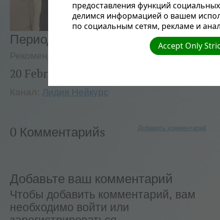
предоставления функций социальных 
делимся информацией о вашем испол
по социальным сетям, рекламе и анал
Период разочарования в браке
Accept Only Stri
Рекомендуемые
Лидия Нейкурс
20 February, 2013
Канал:
Лидия Нейкурс
Добавить комментарий
0 Комментарийs
Добавьте ваш комментарий
Чтобы добавить комментарий, вам
необходимо войти или