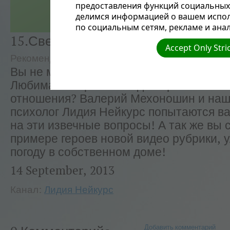
предоставления функций социальных 
делимся информацией о вашем испол
по социальным сетям, рекламе и анал
15.Свекрови, тещи и зятья
Accept Only Stri
Рекомендуемые
Лидия Нейкурс
Вы не можете найти общий язык с ваш
Любимая тёща вносит дисгармонию в в
отношения? Валерий Мехоношин и на
психолог Лидия Нейкурс попытаются ва
на эти извечные вопросы! А так же вы 
примере героев новой видео рубрики, 
погоду в собственном доме!
14 September, 2013
Канал:
Лидия Нейкурс
Добавить комментарий