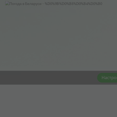
Настро