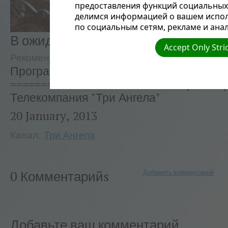
предоставления функций социальных 
делимся информацией о вашем испол
по социальным сетям, рекламе и анал
В ожидании чуда - Екатерина Мидо
Accept Only Stri
Рекомендуемые
Три ангела
Программа "В ожидании чуда"
=========================== Произво
Телекомпания "Три Ангела"
20 January, 2013
Канал:
Три Ангела
Добавить комментарий
0 Комментарийs
Добавьте ваш комментарий