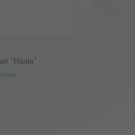
ал "Надiя"
К "Надiя"