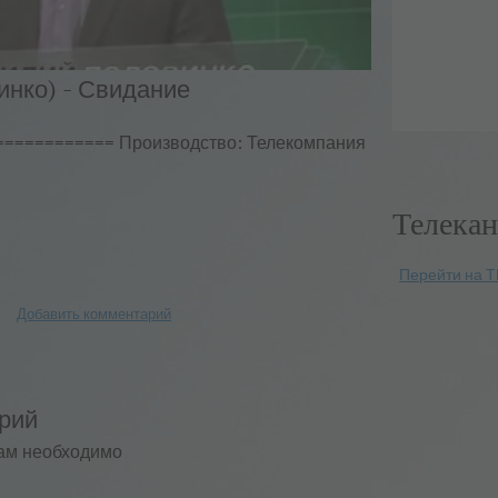
инко) - Свидание
============ Производство: Телекомпания
Телекан
Перейти на Т
Добавить комментарий
рий
ам необходимо