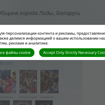
бщина города Лиды, Беларусь
ГЛАВНАЯ
О ЦЕРКВИ
НОВОСТИ
РЕСУРСЫ
ля персонализации контента и рекламы, предоставлени
также делимся информацией о вашем использовании на
ям, рекламе и аналитике.
се файлы cookie
Accept Only Strictly Necessary Coo
айд-шоу
тешитель
Божья семья
Семейное ...