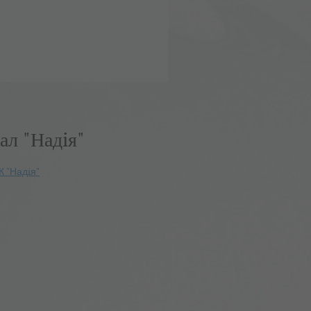
ал "Надiя"
К "Надiя"