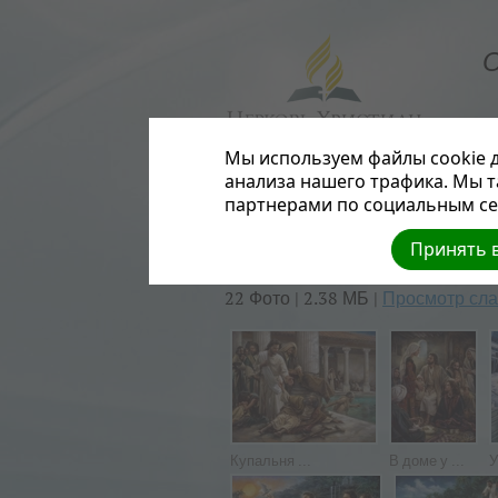
О
Мы используем файлы cookie д
анализа нашего трафика. Мы 
партнерами по социальным сет
Вернуться к фотоальбомам
Принять в
Heartclassic
22 Фото | 2.38 МБ |
Просмотр сл
Купальня ...
В доме у ...
У