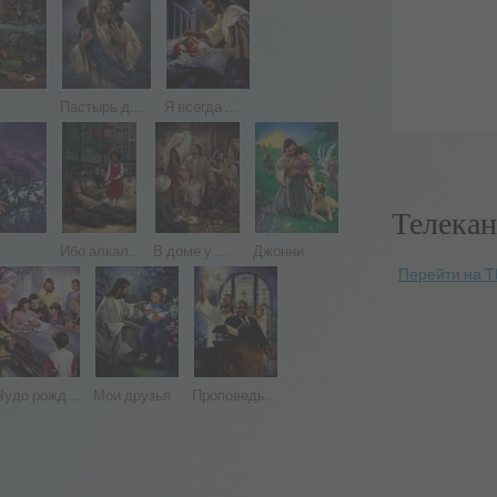
Пастырь д...
Я всегда ...
Телекан
Ибо алкал...
В доме у ...
Джонни
Перейти на Т
Чудо рожд...
Мои друзья
Проповедь...