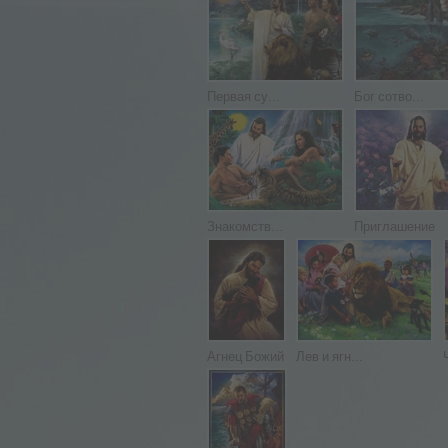
Первая су...
Бог сотво...
Знакомств...
Приглашение
Агнец Божий
Лев и ягн...