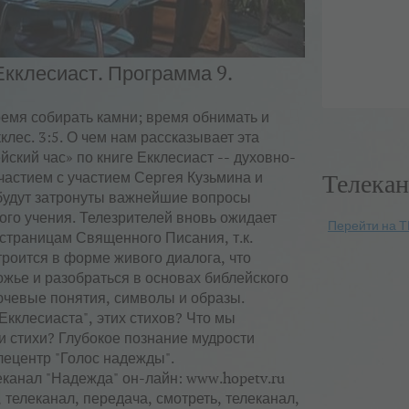
Екклесиаст. Программа 9.
емя собирать камни; время обнимать и
клес. 3:5. О чем нам рассказывает эта
ский час» по книге Екклесиаст -- духовно-
Телекан
частием с участием Сергея Кузьмина и
будут затронуты важнейшие вопросы
ого учения. Телезрителей вновь ожидает
Перейти на Т
страницам Священного Писания, т.к.
роится в форме живого диалога, что
ожье и разобраться в основах библейского
ючевые понятия, символы и образы.
Екклесиаста", этих стихов? Что мы
и стихи? Глубокое познание мудрости
лецентр "Голос надежды".
леканал "Надежда" он-лайн: www.hopetv.ru
, телеканал, передача, смотреть, телеканал,