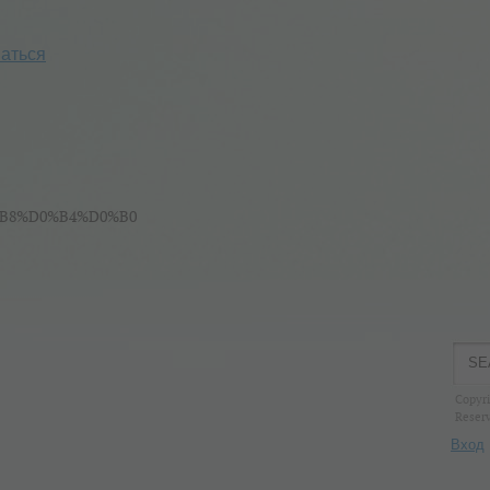
аться
Copyri
Reser
Вход