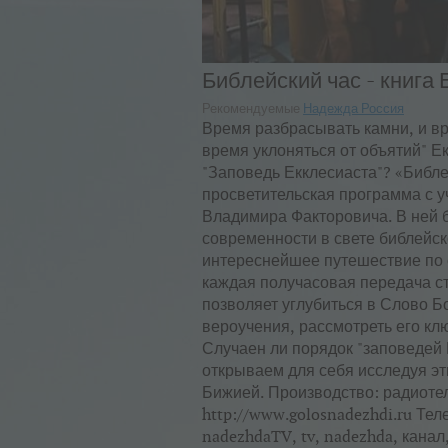
Библейский час - книга 
Рекомендуемые
Надежда Россия
Время разбрасывать камни, и вр
время уклоняться от объятий" Ек
"Заповедь Екклесиаста"? «Библей
просветительская программа с у
Владимира Факторовича. В ней 
современности в свете библейск
интереснейшее путешествие по 
каждая получасовая передача ст
позволяет углубиться в Слово Б
вероучения, рассмотреть его кл
Случаен ли порядок "заповедей 
открываем для себя исследуя эт
Бижией. Производство: радиоте
http://www.golosnadezhdi.ru Те
nadezhdaTV, tv, nadezhda, канал