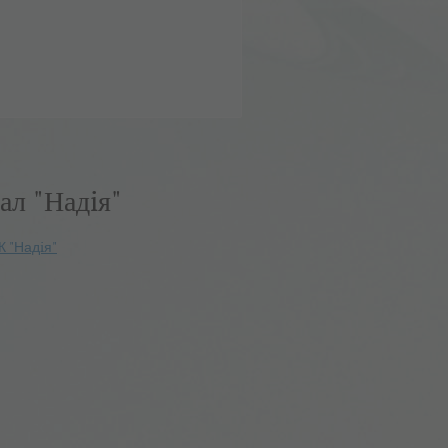
ал "Надiя"
К "Надiя"