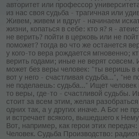
авторитет или профессор университета
из нас своя судьба - трагичная или уди
Живем, живем и вдруг - начинаем иска
жизни, копаться в себе: кто я? я - атеи
не верить? пойти в церковь или не пойт
поможет? тогда во что же останется вери
у кого-то вера рождается мгновенно; к
верить годами; иные не верят совсем. 
может без веры человек: "ты веришь в с
вот у него - счастливая судьба...", "не 
не поделаешь: судьба..." Ищет человек 
то веры, где-то - счастливой судьбы. Ищ
стоит за всем этим, желая разобраться
одних так, а у других иначе. А Бог не п
и встречает всякого, вышедшего к Нему
Вот, например, как герои этих передач:
Человек. Судьба Производство: радио