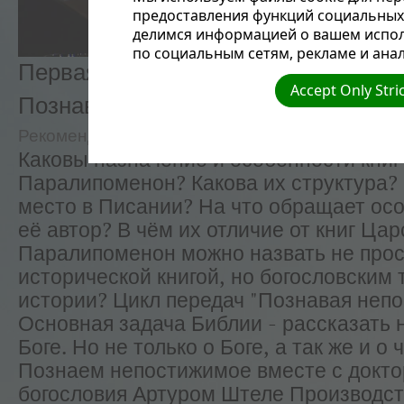
предоставления функций социальных 
делимся информацией о вашем испол
по социальным сетям, рекламе и анал
Первая и Вторая Книга Паралипомен
Accept Only Stri
Познавая непостижимое
Рекомендуемые
Надежда Россия
Каковы назначение и особенности книг
Паралипоменон? Какова их структура? 
место в Писании? На что обращает ос
её автор? В чём их отличие от книг Ца
Паралипоменон можно назвать не про
исторической книгой, но богословским
истории? Цикл передач "Познавая неп
Основная задача Библии - рассказать 
Боге. Но не только о Боге, а так же и о 
Познаем непостижимое вместе с докт
богословия Артуром Штеле Производст