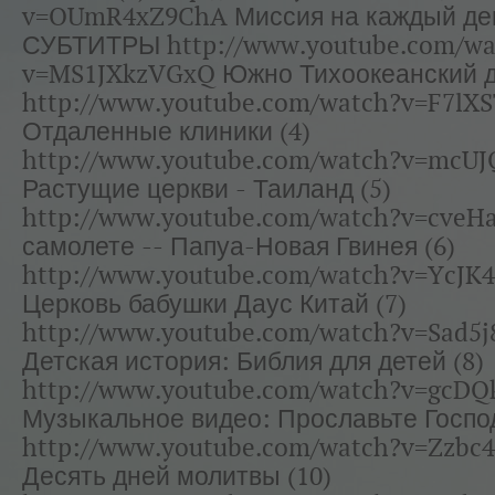
v=OUmR4xZ9ChA Миссия на каждый день
СУБТИТРЫ http://www.youtube.com/wa
v=MS1JXkzVGxQ Южно Тихоокеанский д
http://www.youtube.com/watch?v=F7lX
Отдаленные клиники (4)
http://www.youtube.com/watch?v=mcU
Растущие церкви - Таиланд (5)
http://www.youtube.com/watch?v=cveH
самолете -- Папуа-Новая Гвинея (6)
http://www.youtube.com/watch?v=YcJK4
Церковь бабушки Даус Китай (7)
http://www.youtube.com/watch?v=Sad5
Детская история: Библия для детей (8)
http://www.youtube.com/watch?v=gcDQ
Музыкальное видео: Прославьте Господ
http://www.youtube.com/watch?v=Zzbc
Десять дней молитвы (10)