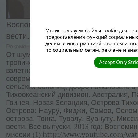
Воспоминания о миссии (1). Мисси
Мы используем файлы cookie для пер
вести.
предоставления функций социальных 
делимся информацией о вашем испол
Рекомендуемые
Надежда Россия
по социальным сетям, рекламе и анал
От шумного порта в Сиднее, до отдале
тропических лагун, от оживленных горо
Accept Only Stri
взлетно-посадочных полос в джунглях, 
современного медицинского оборудова
сельских больниц, добро пожаловать 
Тихоокеанский дивизион. Австралия, 
Гвинея, Новая Зеландия, Острова Тихо
Острова: Науру, Фиджи, Самоа, Соло
острова, Тонга, Тувалу, Вуануту. Мисс
вести. Все выпуски, 2013 год: Воспоми
миссии (1) http://www.youtube.com/wat