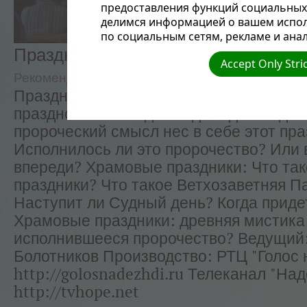
предоставления функций социальных 
делимся информацией о вашем испол
по социальным сетям, рекламе и анал
Праздник кущей. Храмовые праздни
Accept Only Stri
Рекомендуемые
Надежда Россия
Праздник кущей. Бог повелел израильт
праздновать этот день однажды в год. 
пророческий смысл нес в себе этот пра
Исполнилось ли это пророчество? Или 
впереди? Храмовые праздники: Что та
праздники? Что такое Ветхозаветняя П
Наступит ли Судный день? Когда приде
Храмовые праздники: древняя мистика
исполнившееся пророчество? Ведущий
Болотников Производство: РТЦ "Голос
http://golosnadezhdi.ru Телеканал "На
http://tvhope.net