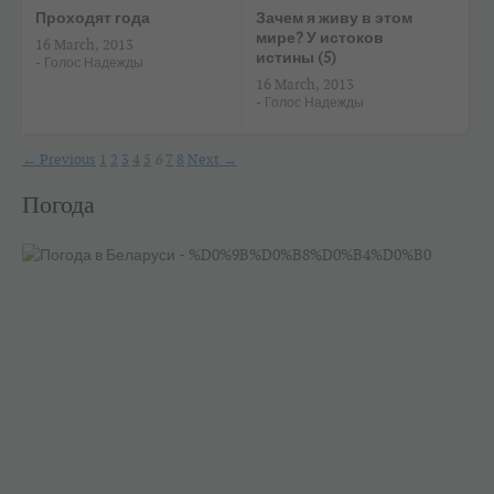
Проходят года
Зачем я живу в этом
мире? У истоков
16 March, 2013
истины (5)
-
Голос Надежды
16 March, 2013
-
Голос Надежды
← Previous
1
2
3
4
5
6
7
8
Next →
Погода