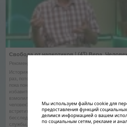
Свобода от наркотиков | (43) Вера. Челове
Рекомендуемые
Надежда Россия
История жизни: Все, когда-то, в первый раз: попроб
раз, потом другой. Это продолжалось несколько лет,
пока понял: у меня — зависимость. Пытался самост
избавиться от этого, но это был трудный путь. И впе
взмолился Богу. Откуда берется вера? Что с ней буд
Мы используем файлы cookie для пер
человек? Как изменится в дальнейшем его судьба? К
предоставления функций социальных 
встретиться с Богом? Для любого из нас встреча с Б
делимся информацией о вашем испол
бесследно. И не важно что ты за человек: полковник
по социальным сетям, рекламе и анал
службы, сотрудник МВД, криминальный авторитет и