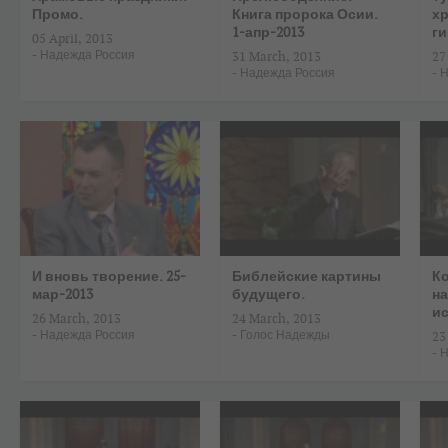
Промо.
Книга пророка Осии.
х
1-апр-2013
г
05 April, 2013
-
Надежда Россия
31 March, 2013
27
-
Надежда Россия
-
Н
И вновь творение. 25-
Библейские картины
Ко
мар-2013
будущего.
н
ис
26 March, 2013
24 March, 2013
-
Надежда Россия
-
Голос Надежды
23
-
Н