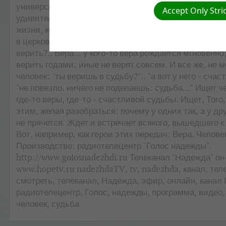
университета. У каждого из нас своя судьба - трагич
Accept Only Stri
удивительная... Живем, живем и вдруг - начинаем и
жизни, копаться в себе: кто я? я - атеист? верить ил
в церковь или не пойти? а вдруг не поможет? тогда во
верить?.. Вера... у кого-то вера рождается мгновенно
верить годами; иные не верят совсем. И все же, не 
человек: "ты веришь в судьбу?".. "а вот у него - счас
"не повезло. ничего не поделаешь: судьба..." Ищет ч
где-то веры, где-то - счастливой судьбы. Ищет, Того,
этим, желая разобраться: почему у одних так, а у дру
не прячется. Ждет и встречает всякого, вышедшего к
Вот, например, как герои этих передач: Вера. Челове
Производство: радиотелецентр "Голос надежды".
http://www.golosnadezhdi.ru Телеканал "Надежда" он
www.hopetv.ru nadezhdaTV, tv, nadezhda, канал, тел
смотреть, телеканал, Надежда, эфир, онлайн, канал
радиотелецентр, Голос, надежды, программа, видео, 
человек, судьба