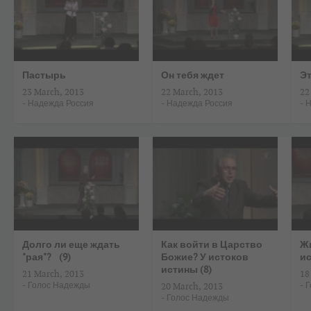
Пастырь
Он тебя ждет
Э
23 March, 2013
22 March, 2013
22
-
Надежда Россия
-
Надежда Россия
-
Н
Долго ли еще ждать
Как войти в Царство
Жи
"рая"? (9)
Божие? У истоков
ис
истины (8)
21 March, 2013
18
-
Голос Надежды
-
Г
20 March, 2013
-
Голос Надежды